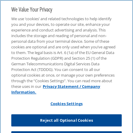
We Value Your Privacy
We use ‘cookies’ and related technologies to help identify
you and your devices, to operate our site, enhance your
experience and conduct advertising and analysis. This
includes the storage and reading of personal and non-
personal data from your terminal device. Some of these
Technologie, Medien & Telekommunikation (TMT)
cookies are optional and are only used when you’ve agreed
to them. The legal basis is Art. 6 (1a) of the EU General Data
Protection Regulation (GDPR) and Section 25 (1) of the
German Telecommunications Digital Services Data
Protection Act (TDDDG). You can consent to all our
optional cookies at once, or manage your own preferences
through the “Cookies Settings”. You can read more about
these uses in our
Privacy Statement / Company
Information.
Cookies Settings
Reject all Optional Cookies