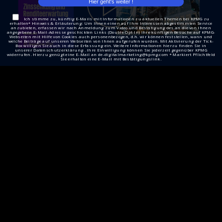
Ich stimme zu, künftig E-Mails mit Informationen zu aktuellen Themen bei KPMG zu
erhalten* Hinweis & Erläuterung: Um Ihnen einen auf Ihre Interessen abgestimmten Service
anzubieten, erfassen wir nach Anmeldung zum Video und Bestätigung des an die von Ihnen
angegebene E-Mail-Adresse geschickten Links (Double Opt-In) Ihre künftigen Besuche auf KPMG-
Webseiten mit Hilfe von Cookies auch personenbezogen, d.h. wir können feststellen, wann und
welche Beiträge auf unseren Webseiten von Ihnen aufgerufen wurden. Mit Aktivierung der Tick-
Box willigen Sie auch in diese Erfassung ein. Weitere Informationen hierzu finden Sie in
unserer Datenschutzerklärung . Ihre Einwilligung können Sie jederzeit gegenüber KPMG
widerrufen. Hierzu genügt eine E-Mail an de-digitalmarketing@kpmg.com * Markiert Pflichtfeld
Sie erhalten eine E-Mail mit Bestätigungslink.