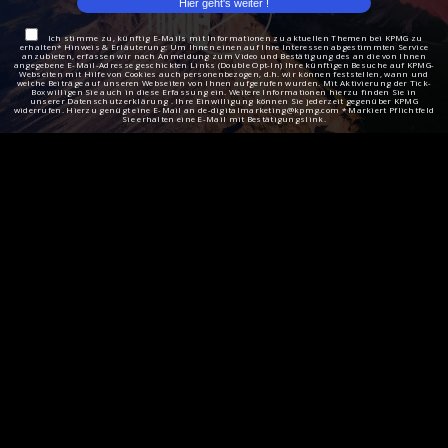
Ich stimme zu, künftig E-Mails mit Informationen zu aktuellen Themen bei KPMG zu
erhalten* Hinweis & Erläuterung: Um Ihnen einen auf Ihre Interessen abgestimmten Service
anzubieten, erfassen wir nach Anmeldung zum Video und Bestätigung des an die von Ihnen
angegebene E-Mail-Adresse geschickten Links (Double Opt-In) Ihre künftigen Besuche auf KPMG-
Webseiten mit Hilfe von Cookies auch personenbezogen, d.h. wir können feststellen, wann und
welche Beiträge auf unseren Webseiten von Ihnen aufgerufen wurden. Mit Aktivierung der Tick-
Box willigen Sie auch in diese Erfassung ein. Weitere Informationen hierzu finden Sie in
unserer Datenschutzerklärung . Ihre Einwilligung können Sie jederzeit gegenüber KPMG
widerrufen. Hierzu genügt eine E-Mail an de-digitalmarketing@kpmg.com * Markiert Pflichtfeld
Sie erhalten eine E-Mail mit Bestätigungslink.