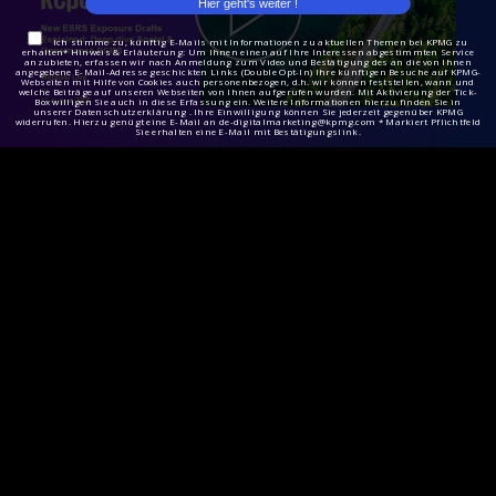
Ich stimme zu, künftig E-Mails mit Informationen zu aktuellen Themen bei KPMG zu
erhalten* Hinweis & Erläuterung: Um Ihnen einen auf Ihre Interessen abgestimmten Service
anzubieten, erfassen wir nach Anmeldung zum Video und Bestätigung des an die von Ihnen
angegebene E-Mail-Adresse geschickten Links (Double Opt-In) Ihre künftigen Besuche auf KPMG-
Webseiten mit Hilfe von Cookies auch personenbezogen, d.h. wir können feststellen, wann und
welche Beiträge auf unseren Webseiten von Ihnen aufgerufen wurden. Mit Aktivierung der Tick-
Box willigen Sie auch in diese Erfassung ein. Weitere Informationen hierzu finden Sie in
unserer Datenschutzerklärung . Ihre Einwilligung können Sie jederzeit gegenüber KPMG
widerrufen. Hierzu genügt eine E-Mail an de-digitalmarketing@kpmg.com * Markiert Pflichtfeld
Sie erhalten eine E-Mail mit Bestätigungslink.