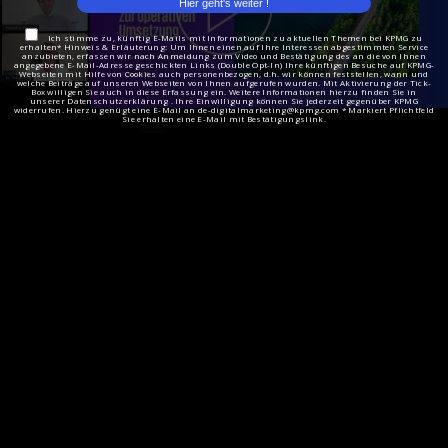
Ich stimme zu, künftig E-Mails mit Informationen zu aktuellen Themen bei KPMG zu
erhalten* Hinweis & Erläuterung: Um Ihnen einen auf Ihre Interessen abgestimmten Service
anzubieten, erfassen wir nach Anmeldung zum Video und Bestätigung des an die von Ihnen
angegebene E-Mail-Adresse geschickten Links (Double Opt-In) Ihre künftigen Besuche auf KPMG-
Webseiten mit Hilfe von Cookies auch personenbezogen, d.h. wir können feststellen, wann und
welche Beiträge auf unseren Webseiten von Ihnen aufgerufen wurden. Mit Aktivierung der Tick-
Box willigen Sie auch in diese Erfassung ein. Weitere Informationen hierzu finden Sie in
unserer Datenschutzerklärung . Ihre Einwilligung können Sie jederzeit gegenüber KPMG
widerrufen. Hierzu genügt eine E-Mail an de-digitalmarketing@kpmg.com * Markiert Pflichtfeld
Sie erhalten eine E-Mail mit Bestätigungslink.