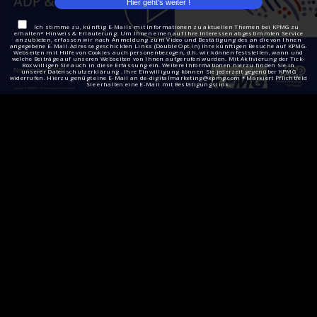
Ich stimme zu, künftig E-Mails mit Informationen zu aktuellen Themen bei KPMG zu
erhalten* Hinweis & Erläuterung: Um Ihnen einen auf Ihre Interessen abgestimmten Service
anzubieten, erfassen wir nach Anmeldung zum Video und Bestätigung des an die von Ihnen
angegebene E-Mail-Adresse geschickten Links (Double Opt-In) Ihre künftigen Besuche auf KPMG-
Webseiten mit Hilfe von Cookies auch personenbezogen, d.h. wir können feststellen, wann und
welche Beiträge auf unseren Webseiten von Ihnen aufgerufen wurden. Mit Aktivierung der Tick-
Box willigen Sie auch in diese Erfassung ein. Weitere Informationen hierzu finden Sie in
unserer Datenschutzerklärung . Ihre Einwilligung können Sie jederzeit gegenüber KPMG
widerrufen. Hierzu genügt eine E-Mail an de-digitalmarketing@kpmg.com * Markiert Pflichtfeld
Sie erhalten eine E-Mail mit Bestätigungslink.