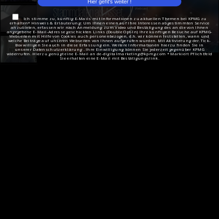
Ich stimme zu, künftig E-Mails mit Informationen zu aktuellen Themen bei KPMG zu
erhalten* Hinweis & Erläuterung: Um Ihnen einen auf Ihre Interessen abgestimmten Service
anzubieten, erfassen wir nach Anmeldung zum Video und Bestätigung des an die von Ihnen
angegebene E-Mail-Adresse geschickten Links (Double Opt-In) Ihre künftigen Besuche auf KPMG-
Webseiten mit Hilfe von Cookies auch personenbezogen, d.h. wir können feststellen, wann und
welche Beiträge auf unseren Webseiten von Ihnen aufgerufen wurden. Mit Aktivierung der Tick-
Box willigen Sie auch in diese Erfassung ein. Weitere Informationen hierzu finden Sie in
unserer Datenschutzerklärung . Ihre Einwilligung können Sie jederzeit gegenüber KPMG
widerrufen. Hierzu genügt eine E-Mail an de-digitalmarketing@kpmg.com * Markiert Pflichtfeld
Sie erhalten eine E-Mail mit Bestätigungslink.