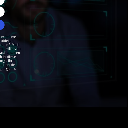
 erhalten*
zubieten,
bene E-Mail-
it Hilfe von
 auf unseren
h in diese
ng . Ihre
ail an de-
gungslink.