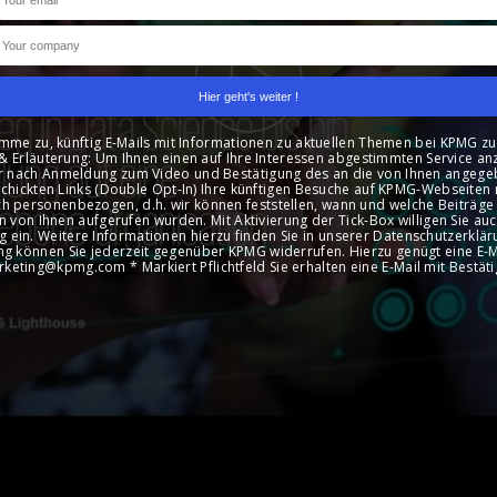
imme zu, künftig E-Mails mit Informationen zu aktuellen Themen bei KPMG zu
& Erläuterung: Um Ihnen einen auf Ihre Interessen abgestimmten Service an
r nach Anmeldung zum Video und Bestätigung des an die von Ihnen angege
chickten Links (Double Opt-In) Ihre künftigen Besuche auf KPMG-Webseiten m
h personenbezogen, d.h. wir können feststellen, wann und welche Beiträge
 von Ihnen aufgerufen wurden. Mit Aktivierung der Tick-Box willigen Sie auc
g ein. Weitere Informationen hierzu finden Sie in unserer Datenschutzerkläru
ung können Sie jederzeit gegenüber KPMG widerrufen. Hierzu genügt eine E-M
rketing@kpmg.com * Markiert Pflichtfeld Sie erhalten eine E-Mail mit Bestäti