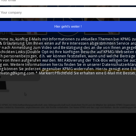
imme zu, künftig E-Mails mit Informationen zu aktuellen Themen bei KPMG zu
& Erläuterung: Um Ihnen einen auf Ihre Interessen abgestimmten Service an
r nach Anmeldung zum Video und Bestätigung des an die von Ihnen angege
chickten Links (Double Opt-In) Ihre künftigen Besuche auf KPMG-Webseiten m
h personenbezogen, d.h. wir können feststellen, wann und welche Beiträge
 von Ihnen aufgerufen wurden. Mit Aktivierung der Tick-Box willigen Sie auc
g ein. Weitere Informationen hierzu finden Sie in unserer Datenschutzerkläru
ung können Sie jederzeit gegenüber KPMG widerrufen. Hierzu genügt eine E-M
rketing@kpmg.com * Markiert Pflichtfeld Sie erhalten eine E-Mail mit Bestäti