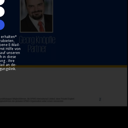
 erhalten*
zubieten,
bene E-Mail-
it Hilfe von
 auf unseren
h in diese
ng . Ihre
ail an de-
gungslink.