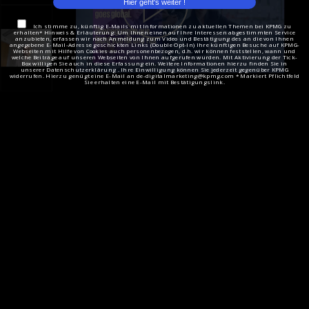
Ich stimme zu, künftig E-Mails mit Informationen zu aktuellen Themen bei KPMG zu
erhalten* Hinweis & Erläuterung: Um Ihnen einen auf Ihre Interessen abgestimmten Service
anzubieten, erfassen wir nach Anmeldung zum Video und Bestätigung des an die von Ihnen
angegebene E-Mail-Adresse geschickten Links (Double Opt-In) Ihre künftigen Besuche auf KPMG-
Webseiten mit Hilfe von Cookies auch personenbezogen, d.h. wir können feststellen, wann und
welche Beiträge auf unseren Webseiten von Ihnen aufgerufen wurden. Mit Aktivierung der Tick-
Box willigen Sie auch in diese Erfassung ein. Weitere Informationen hierzu finden Sie in
unserer Datenschutzerklärung . Ihre Einwilligung können Sie jederzeit gegenüber KPMG
widerrufen. Hierzu genügt eine E-Mail an de-digitalmarketing@kpmg.com * Markiert Pflichtfeld
Sie erhalten eine E-Mail mit Bestätigungslink.