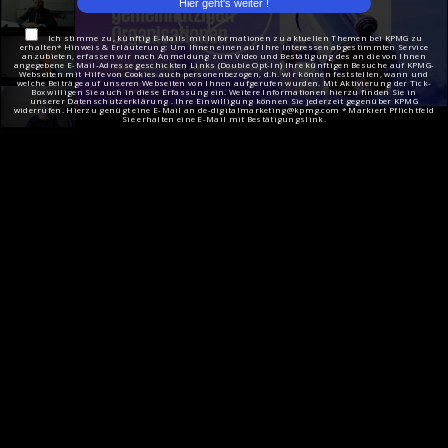
Ich stimme zu, künftig E-Mails mit Informationen zu aktuellen Themen bei KPMG zu
erhalten* Hinweis & Erläuterung: Um Ihnen einen auf Ihre Interessen abgestimmten Service
anzubieten, erfassen wir nach Anmeldung zum Video und Bestätigung des an die von Ihnen
angegebene E-Mail-Adresse geschickten Links (Double Opt-In) Ihre künftigen Besuche auf KPMG-
Webseiten mit Hilfe von Cookies auch personenbezogen, d.h. wir können feststellen, wann und
welche Beiträge auf unseren Webseiten von Ihnen aufgerufen wurden. Mit Aktivierung der Tick-
Box willigen Sie auch in diese Erfassung ein. Weitere Informationen hierzu finden Sie in
unserer Datenschutzerklärung . Ihre Einwilligung können Sie jederzeit gegenüber KPMG
widerrufen. Hierzu genügt eine E-Mail an de-digitalmarketing@kpmg.com * Markiert Pflichtfeld
Sie erhalten eine E-Mail mit Bestätigungslink.