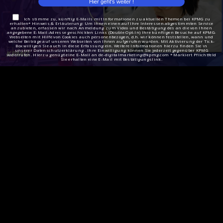
Ich stimme zu, künftig E-Mails mit Informationen zu aktuellen Themen bei KPMG zu
erhalten* Hinweis & Erläuterung: Um Ihnen einen auf Ihre Interessen abgestimmten Service
anzubieten, erfassen wir nach Anmeldung zum Video und Bestätigung des an die von Ihnen
angegebene E-Mail-Adresse geschickten Links (Double Opt-In) Ihre künftigen Besuche auf KPMG-
Webseiten mit Hilfe von Cookies auch personenbezogen, d.h. wir können feststellen, wann und
welche Beiträge auf unseren Webseiten von Ihnen aufgerufen wurden. Mit Aktivierung der Tick-
Box willigen Sie auch in diese Erfassung ein. Weitere Informationen hierzu finden Sie in
unserer Datenschutzerklärung . Ihre Einwilligung können Sie jederzeit gegenüber KPMG
widerrufen. Hierzu genügt eine E-Mail an de-digitalmarketing@kpmg.com * Markiert Pflichtfeld
Sie erhalten eine E-Mail mit Bestätigungslink.