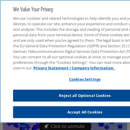
We Value Your Privacy
We use ‘cookies’ and related technologies to help identify you and 
devices, to operate our site, enhance your experience and conduct 
and analysis. This includes the storage and reading of personal and
personal data from your terminal device. Some of these cookies are
and are only used when you’ve agreed to them. The legal basis is Art.
CDO Summit
the EU General Data Protection Regulation (GDPR) and Section 25 (1)
German Telecommunications Digital Services Data Protection Act (
You can consent to all our optional cookies at once, or manage you
preferences through the “Cookies Settings”. You can read more abo
uses in our
Privacy Statement / Company Information.
Cookies Settings
Reject all Optional Cookies
Accept All Cookies