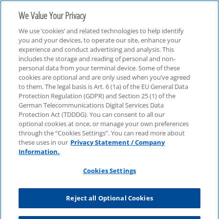
We Value Your Privacy
We use ‘cookies’ and related technologies to help identify
you and your devices, to operate our site, enhance your
experience and conduct advertising and analysis. This
includes the storage and reading of personal and non-
personal data from your terminal device. Some of these
cookies are optional and are only used when you’ve agreed
Tax
to them. The legal basis is Art. 6 (1a) of the EU General Data
Protection Regulation (GDPR) and Section 25 (1) of the
German Telecommunications Digital Services Data
Protection Act (TDDDG). You can consent to all our
optional cookies at once, or manage your own preferences
through the “Cookies Settings”. You can read more about
these uses in our
Privacy Statement / Company
Information.
Cookies Settings
Reject all Optional Cookies