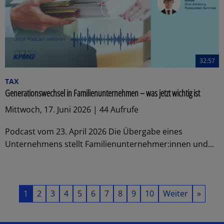
32:57
TAX
Generationswechsel in Familienunternehmen – was jetzt wichtig ist
Mittwoch, 17. Juni 2026 | 44 Aufrufe
Podcast vom 23. April 2026 Die Übergabe eines
Unternehmens stellt Familienunternehmer:innen und...
1
2
3
4
5
6
7
8
9
10
Weiter
»