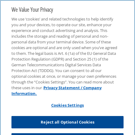
We Value Your Privacy
We use ‘cookies’ and related technologies to help identify
you and your devices, to operate our site, enhance your
experience and conduct advertising and analysis. This
includes the storage and reading of personal and non-
personal data from your terminal device. Some of these
cookies are optional and are only used when you’ve agreed
Kirchen & Non-Profit-Organisationen
to them. The legal basis is Art. 6 (1a) of the EU General Data
Protection Regulation (GDPR) and Section 25 (1) of the
German Telecommunications Digital Services Data
Protection Act (TDDDG). You can consent to all our
optional cookies at once, or manage your own preferences
through the “Cookies Settings”. You can read more about
these uses in our
Privacy Statement / Company
Information.
Cookies Settings
Reject all Optional Cookies