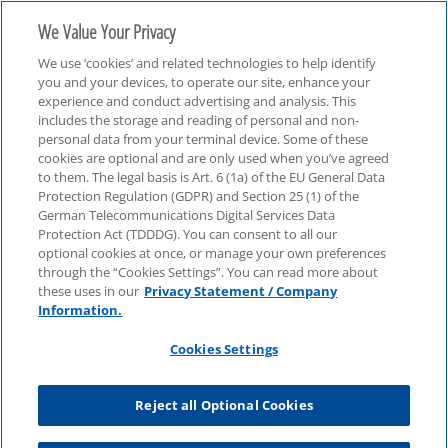
We Value Your Privacy
We use ‘cookies’ and related technologies to help identify
you and your devices, to operate our site, enhance your
experience and conduct advertising and analysis. This
includes the storage and reading of personal and non-
personal data from your terminal device. Some of these
Finanzbranche
cookies are optional and are only used when you’ve agreed
to them. The legal basis is Art. 6 (1a) of the EU General Data
Protection Regulation (GDPR) and Section 25 (1) of the
German Telecommunications Digital Services Data
Protection Act (TDDDG). You can consent to all our
optional cookies at once, or manage your own preferences
through the “Cookies Settings”. You can read more about
these uses in our
Privacy Statement / Company
Information.
Cookies Settings
Reject all Optional Cookies