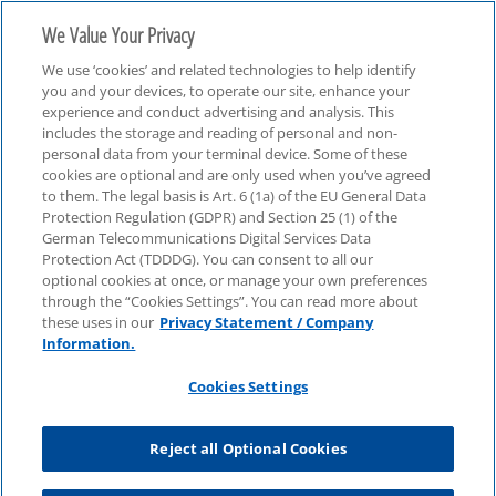
We Value Your Privacy
We use ‘cookies’ and related technologies to help identify
you and your devices, to operate our site, enhance your
experience and conduct advertising and analysis. This
includes the storage and reading of personal and non-
personal data from your terminal device. Some of these
cookies are optional and are only used when you’ve agreed
Energie & Rohstoffe
to them. The legal basis is Art. 6 (1a) of the EU General Data
Protection Regulation (GDPR) and Section 25 (1) of the
German Telecommunications Digital Services Data
Protection Act (TDDDG). You can consent to all our
optional cookies at once, or manage your own preferences
through the “Cookies Settings”. You can read more about
these uses in our
Privacy Statement / Company
Information.
Cookies Settings
Reject all Optional Cookies