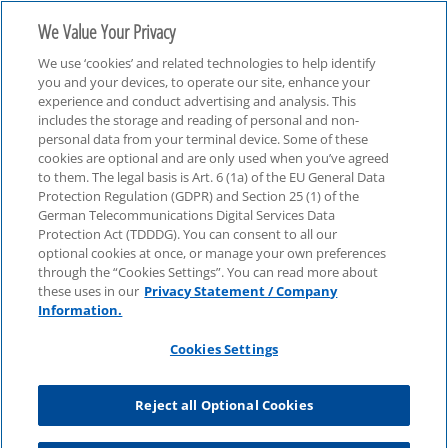
We Value Your Privacy
We use ‘cookies’ and related technologies to help identify
you and your devices, to operate our site, enhance your
experience and conduct advertising and analysis. This
includes the storage and reading of personal and non-
personal data from your terminal device. Some of these
Tax
cookies are optional and are only used when you’ve agreed
to them. The legal basis is Art. 6 (1a) of the EU General Data
Protection Regulation (GDPR) and Section 25 (1) of the
German Telecommunications Digital Services Data
Protection Act (TDDDG). You can consent to all our
optional cookies at once, or manage your own preferences
through the “Cookies Settings”. You can read more about
these uses in our
Privacy Statement / Company
Information.
Cookies Settings
Reject all Optional Cookies