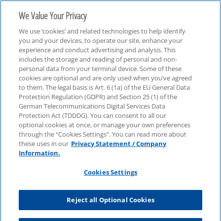
We Value Your Privacy
We use ‘cookies’ and related technologies to help identify
you and your devices, to operate our site, enhance your
experience and conduct advertising and analysis. This
includes the storage and reading of personal and non-
personal data from your terminal device. Some of these
Investment Management
cookies are optional and are only used when you’ve agreed
to them. The legal basis is Art. 6 (1a) of the EU General Data
Protection Regulation (GDPR) and Section 25 (1) of the
German Telecommunications Digital Services Data
Protection Act (TDDDG). You can consent to all our
optional cookies at once, or manage your own preferences
through the “Cookies Settings”. You can read more about
these uses in our
Privacy Statement / Company
Information.
Cookies Settings
Reject all Optional Cookies