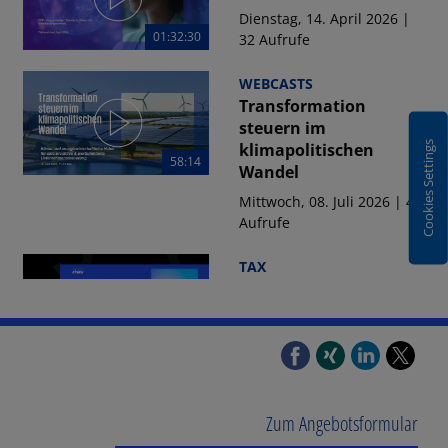
Dienstag, 14. April 2026 |
01:32:30
32 Aufrufe
WEBCASTS
Transformation
steuern im
klimapolitischen
Cookies Settings
58:14
Wandel
Mittwoch, 08. Juli 2026 | 40
Aufrufe
TAX
Transfer Pricing
Insights: AssetCos im
Spannungsfeld von...
59:22
Mittwoch, 08. Juli 2026 | 51
Aufrufe
Zum Angebotsformular
58:01
WEBCASTS