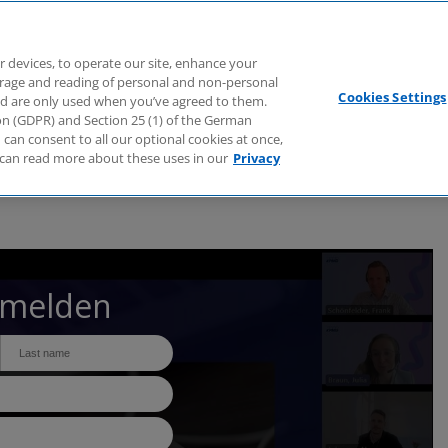
Branchen
Dienstleistungen
Webcasts
Podcasts
Zuk
r devices, to operate our site, enhance your
torage and reading of personal and non-personal
Cookies Settings
nd are only used when you’ve agreed to them.
tion (GDPR) and Section 25 (1) of the German
can consent to all our optional cookies at once,
can read more about these uses in our
Privacy