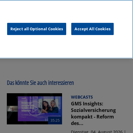
unftsgipfel
KPMG
RealTalk
Reject all Optional Cookies
Accept All Cookies
Das könnte Sie auch interessieren
WEBCASTS
GMS Insights:
Sozialversicherung
kompakt - Reform
35:25
des...
Dienstag, 04. August 2026 |