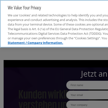
We Value Your Privacy
We use ‘cookies’ and related technologies to help identify you and you
experience and conduct advertising and analysis. This includes the s
data from your terminal device. Some of these cookies are optional a
The legal basis is Art. 6 (1a) of the EU General Data Protection Regula
Webcasts
Telecommunications Digital Services Data Protection Act (TDDDG). You 
or manage your own preferences through the “Cookies Settings”. You 
Statement / Company Information.