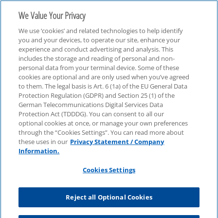
We Value Your Privacy
We use ‘cookies’ and related technologies to help identify
you and your devices, to operate our site, enhance your
experience and conduct advertising and analysis. This
includes the storage and reading of personal and non-
personal data from your terminal device. Some of these
International Business
cookies are optional and are only used when you’ve agreed
to them. The legal basis is Art. 6 (1a) of the EU General Data
Protection Regulation (GDPR) and Section 25 (1) of the
German Telecommunications Digital Services Data
Protection Act (TDDDG). You can consent to all our
optional cookies at once, or manage your own preferences
through the “Cookies Settings”. You can read more about
these uses in our
Privacy Statement / Company
Information.
Cookies Settings
Reject all Optional Cookies