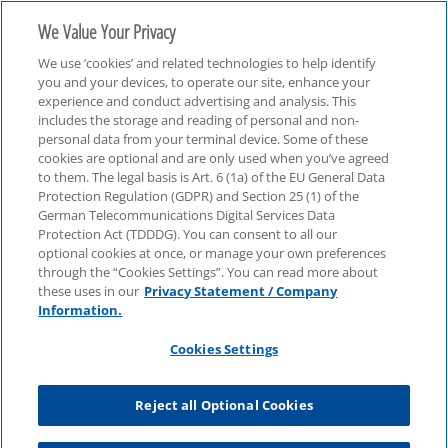
We Value Your Privacy
We use ‘cookies’ and related technologies to help identify
you and your devices, to operate our site, enhance your
experience and conduct advertising and analysis. This
includes the storage and reading of personal and non-
personal data from your terminal device. Some of these
Consulting
cookies are optional and are only used when you’ve agreed
to them. The legal basis is Art. 6 (1a) of the EU General Data
Protection Regulation (GDPR) and Section 25 (1) of the
German Telecommunications Digital Services Data
Protection Act (TDDDG). You can consent to all our
optional cookies at once, or manage your own preferences
through the “Cookies Settings”. You can read more about
these uses in our
Privacy Statement / Company
Information.
Cookies Settings
Reject all Optional Cookies