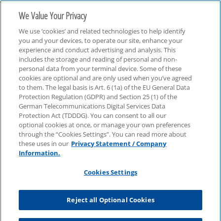
We Value Your Privacy
We use ‘cookies’ and related technologies to help identify
you and your devices, to operate our site, enhance your
experience and conduct advertising and analysis. This
includes the storage and reading of personal and non-
personal data from your terminal device. Some of these
Webcasts
cookies are optional and are only used when you’ve agreed
to them. The legal basis is Art. 6 (1a) of the EU General Data
Protection Regulation (GDPR) and Section 25 (1) of the
German Telecommunications Digital Services Data
Protection Act (TDDDG). You can consent to all our
optional cookies at once, or manage your own preferences
through the “Cookies Settings”. You can read more about
these uses in our
Privacy Statement / Company
Information.
Cookies Settings
Reject all Optional Cookies