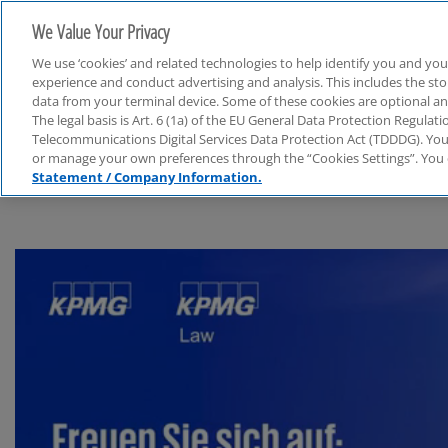
We Value Your Privacy
We use ‘cookies’ and related technologies to help identify you and you
experience and conduct advertising and analysis. This includes the s
data from your terminal device. Some of these cookies are optional a
The legal basis is Art. 6 (1a) of the EU General Data Protection Regula
Business Performance & Resilienz
Telecommunications Digital Services Data Protection Act (TDDDG). You 
or manage your own preferences through the “Cookies Settings”. You 
Statement / Company Information.