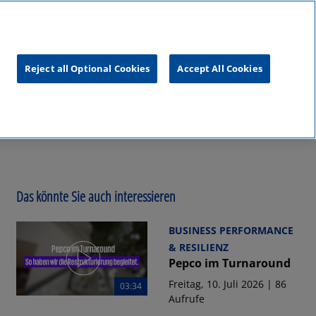
unftsgipfel
KPMG
RealTalk
Reject all Optional Cookies
Accept All Cookies
Das könnte Sie auch interessieren
BUSINESS PERFORMANCE
& RESILIENZ
Pepco im Turnaround
Freitag, 10. Juli 2026 | 86
03:34
Aufrufe