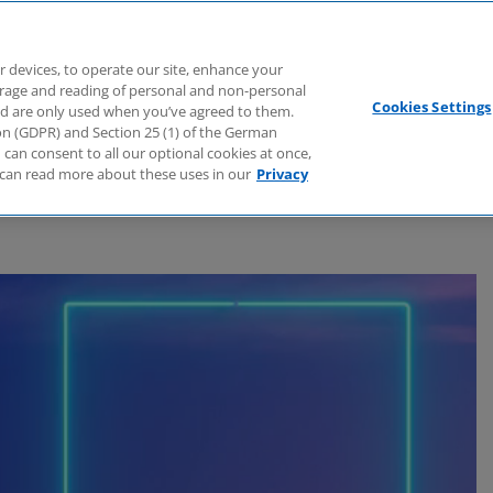
Branchen
Dienstleistungen
Webcasts
Podcasts
Zuk
r devices, to operate our site, enhance your
torage and reading of personal and non-personal
Cookies Settings
nd are only used when you’ve agreed to them.
tion (GDPR) and Section 25 (1) of the German
can consent to all our optional cookies at once,
can read more about these uses in our
Privacy