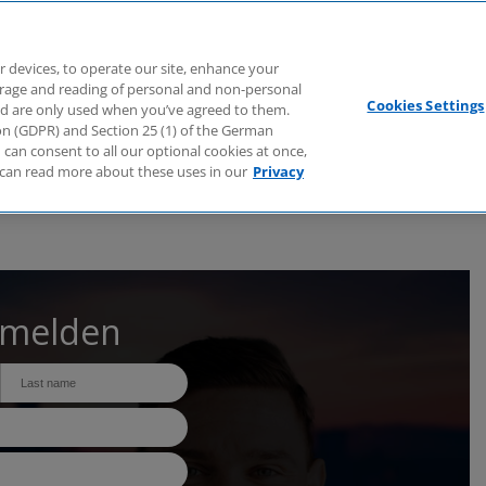
Branchen
Dienstleistungen
Webcasts
Podcasts
Zuk
r devices, to operate our site, enhance your
torage and reading of personal and non-personal
Cookies Settings
nd are only used when you’ve agreed to them.
tion (GDPR) and Section 25 (1) of the German
can consent to all our optional cookies at once,
can read more about these uses in our
Privacy