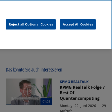
unftsgipfel
KPMG
RealTalk
Reject all Optional Cookies
Accept All Cookies
Das könnte Sie auch interessieren
KPMG REALTALK
KPMG RealTalk Folge 7
Best Of
Quantencomputing
01:03
Montag, 22. Juni 2026 | 129
Aufrufe