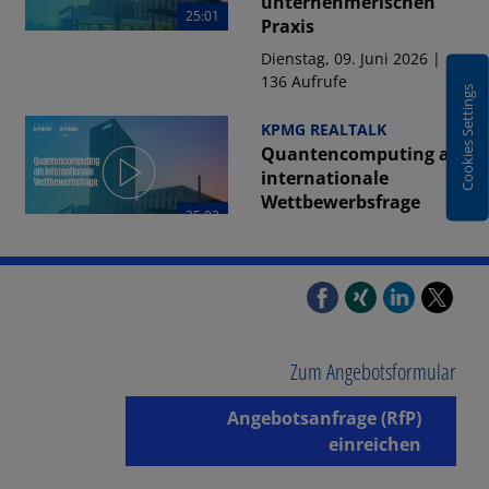
unternehmerischen
25:01
Praxis
Dienstag, 09. Juni 2026 |
136 Aufrufe
Cookies Settings
KPMG REALTALK
Quantencomputing als
internationale
Wettbewerbsfrage
25:02
Dienstag, 09. Juni 2026 |
124 Aufrufe
23:29
KPMG REALTALK
Quantencomputing im
Realitycheck
Zum Angebotsformular
Dienstag, 09. Juni 2026 |
157 Aufrufe
Angebotsanfrage (RfP)
einreichen
18:10
KPMG REALTALK
Deutschland als