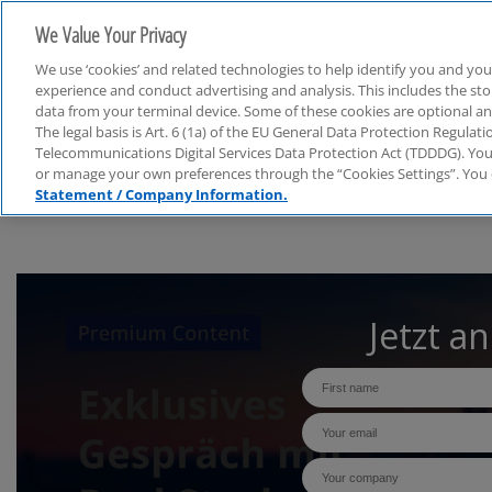
We Value Your Privacy
We use ‘cookies’ and related technologies to help identify you and you
experience and conduct advertising and analysis. This includes the s
data from your terminal device. Some of these cookies are optional a
The legal basis is Art. 6 (1a) of the EU General Data Protection Regula
KPMG RealTalk
Telecommunications Digital Services Data Protection Act (TDDDG). You 
or manage your own preferences through the “Cookies Settings”. You 
Statement / Company Information.