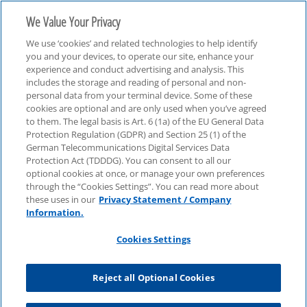
We Value Your Privacy
We use ‘cookies’ and related technologies to help identify
you and your devices, to operate our site, enhance your
experience and conduct advertising and analysis. This
includes the storage and reading of personal and non-
personal data from your terminal device. Some of these
Webcasts
cookies are optional and are only used when you’ve agreed
to them. The legal basis is Art. 6 (1a) of the EU General Data
Protection Regulation (GDPR) and Section 25 (1) of the
German Telecommunications Digital Services Data
Protection Act (TDDDG). You can consent to all our
optional cookies at once, or manage your own preferences
through the “Cookies Settings”. You can read more about
these uses in our
Privacy Statement / Company
Information.
Cookies Settings
Reject all Optional Cookies