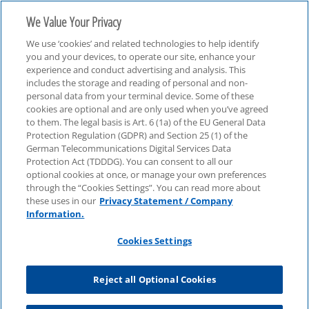
We Value Your Privacy
We use ‘cookies’ and related technologies to help identify
you and your devices, to operate our site, enhance your
experience and conduct advertising and analysis. This
includes the storage and reading of personal and non-
personal data from your terminal device. Some of these
Consulting
cookies are optional and are only used when you’ve agreed
to them. The legal basis is Art. 6 (1a) of the EU General Data
Protection Regulation (GDPR) and Section 25 (1) of the
German Telecommunications Digital Services Data
Protection Act (TDDDG). You can consent to all our
optional cookies at once, or manage your own preferences
through the “Cookies Settings”. You can read more about
these uses in our
Privacy Statement / Company
Information.
Cookies Settings
Reject all Optional Cookies