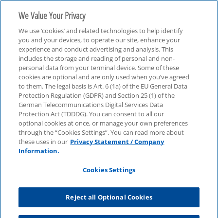
We Value Your Privacy
We use ‘cookies’ and related technologies to help identify
you and your devices, to operate our site, enhance your
experience and conduct advertising and analysis. This
includes the storage and reading of personal and non-
personal data from your terminal device. Some of these
Webcasts
cookies are optional and are only used when you’ve agreed
to them. The legal basis is Art. 6 (1a) of the EU General Data
Protection Regulation (GDPR) and Section 25 (1) of the
German Telecommunications Digital Services Data
Protection Act (TDDDG). You can consent to all our
optional cookies at once, or manage your own preferences
through the “Cookies Settings”. You can read more about
these uses in our
Privacy Statement / Company
Information.
Cookies Settings
Reject all Optional Cookies