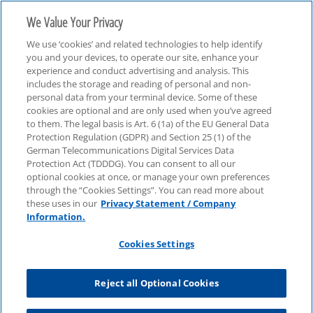
We Value Your Privacy
We use ‘cookies’ and related technologies to help identify
you and your devices, to operate our site, enhance your
experience and conduct advertising and analysis. This
includes the storage and reading of personal and non-
personal data from your terminal device. Some of these
Webcasts
cookies are optional and are only used when you’ve agreed
to them. The legal basis is Art. 6 (1a) of the EU General Data
Protection Regulation (GDPR) and Section 25 (1) of the
German Telecommunications Digital Services Data
Protection Act (TDDDG). You can consent to all our
optional cookies at once, or manage your own preferences
through the “Cookies Settings”. You can read more about
these uses in our
Privacy Statement / Company
Information.
Cookies Settings
Reject all Optional Cookies