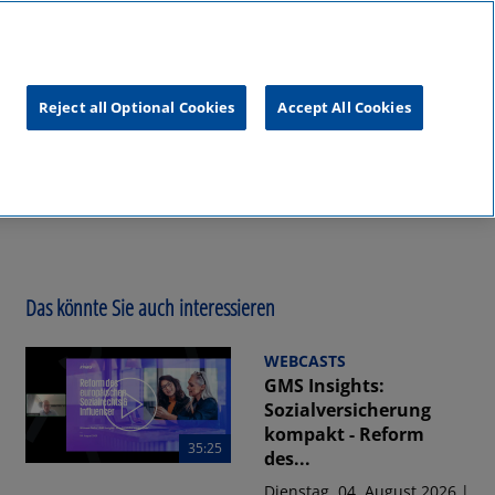
unftsgipfel
KPMG
RealTalk
Reject all Optional Cookies
Accept All Cookies
Das könnte Sie auch interessieren
WEBCASTS
GMS Insights:
Sozialversicherung
kompakt - Reform
35:25
des...
Dienstag, 04. August 2026 |