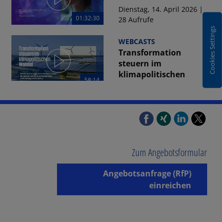
Dienstag, 14. April 2026 |
01:32:30
28 Aufrufe
Cookies Settings
WEBCASTS
Transformation
steuern im
klimapolitischen
58:14
Wandel
Mittwoch, 08. Juli 2026 | 35
Aufrufe
59:22
TAX
Transfer Pricing
Zum Angebotsformular
Insights: AssetCos im
Spannungsfeld von...
Angebotsanfrage (RfP)
Mittwoch, 08. Juli 2026 | 48
einreichen
Aufrufe
58:01
WEBCASTS