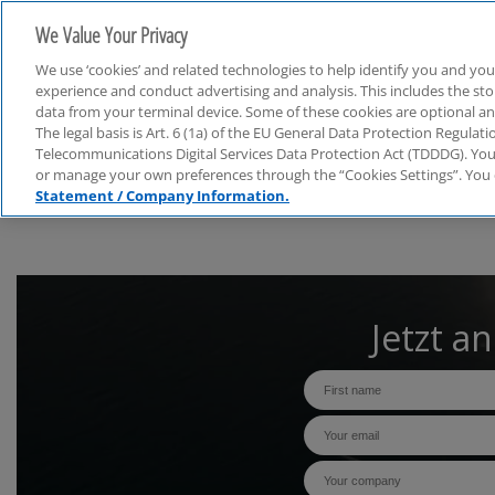
We Value Your Privacy
We use ‘cookies’ and related technologies to help identify you and you
experience and conduct advertising and analysis. This includes the s
data from your terminal device. Some of these cookies are optional a
The legal basis is Art. 6 (1a) of the EU General Data Protection Regula
Webcasts
Telecommunications Digital Services Data Protection Act (TDDDG). You 
or manage your own preferences through the “Cookies Settings”. You 
Statement / Company Information.