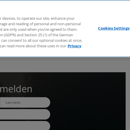
Branchen
Dienstleistungen
Webcasts
Podcasts
Zuk
r devices, to operate our site, enhance your
torage and reading of personal and non-personal
Cookies Settings
nd are only used when you’ve agreed to them.
tion (GDPR) and Section 25 (1) of the German
can consent to all our optional cookies at once,
can read more about these uses in our
Privacy