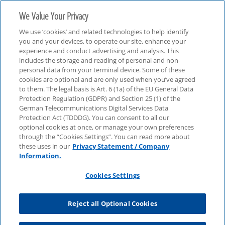
We Value Your Privacy
We use ‘cookies’ and related technologies to help identify
you and your devices, to operate our site, enhance your
experience and conduct advertising and analysis. This
includes the storage and reading of personal and non-
personal data from your terminal device. Some of these
Consulting
cookies are optional and are only used when you’ve agreed
to them. The legal basis is Art. 6 (1a) of the EU General Data
Protection Regulation (GDPR) and Section 25 (1) of the
German Telecommunications Digital Services Data
Protection Act (TDDDG). You can consent to all our
optional cookies at once, or manage your own preferences
through the “Cookies Settings”. You can read more about
these uses in our
Privacy Statement / Company
Information.
Cookies Settings
Reject all Optional Cookies