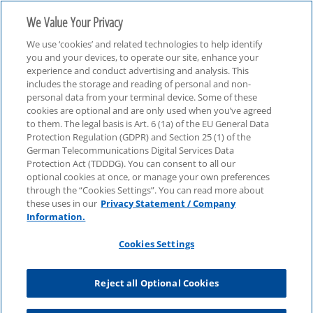
We Value Your Privacy
We use ‘cookies’ and related technologies to help identify
you and your devices, to operate our site, enhance your
experience and conduct advertising and analysis. This
includes the storage and reading of personal and non-
personal data from your terminal device. Some of these
Webcasts
cookies are optional and are only used when you’ve agreed
to them. The legal basis is Art. 6 (1a) of the EU General Data
Protection Regulation (GDPR) and Section 25 (1) of the
German Telecommunications Digital Services Data
Protection Act (TDDDG). You can consent to all our
optional cookies at once, or manage your own preferences
through the “Cookies Settings”. You can read more about
these uses in our
Privacy Statement / Company
Information.
Cookies Settings
Reject all Optional Cookies