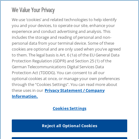
We Value Your Privacy
We use ‘cookies’ and related technologies to help identify
you and your devices, to operate our site, enhance your
experience and conduct advertising and analysis. This
includes the storage and reading of personal and non-
personal data from your terminal device. Some of these
Consulting
cookies are optional and are only used when you’ve agreed
to them. The legal basis is Art. 6 (1a) of the EU General Data
Protection Regulation (GDPR) and Section 25 (1) of the
German Telecommunications Digital Services Data
Protection Act (TDDDG). You can consent to all our
optional cookies at once, or manage your own preferences
through the “Cookies Settings”. You can read more about
these uses in our
Privacy Statement / Company
Information.
Cookies Settings
Reject all Optional Cookies