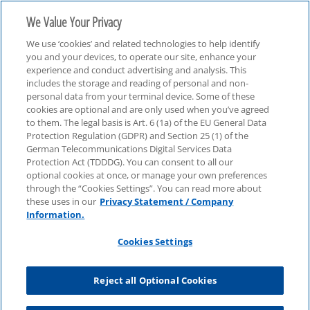
We Value Your Privacy
We use ‘cookies’ and related technologies to help identify
you and your devices, to operate our site, enhance your
experience and conduct advertising and analysis. This
includes the storage and reading of personal and non-
personal data from your terminal device. Some of these
Translate EN
cookies are optional and are only used when you’ve agreed
to them. The legal basis is Art. 6 (1a) of the EU General Data
Protection Regulation (GDPR) and Section 25 (1) of the
German Telecommunications Digital Services Data
Protection Act (TDDDG). You can consent to all our
optional cookies at once, or manage your own preferences
through the “Cookies Settings”. You can read more about
these uses in our
Privacy Statement / Company
Information.
Cookies Settings
Reject all Optional Cookies