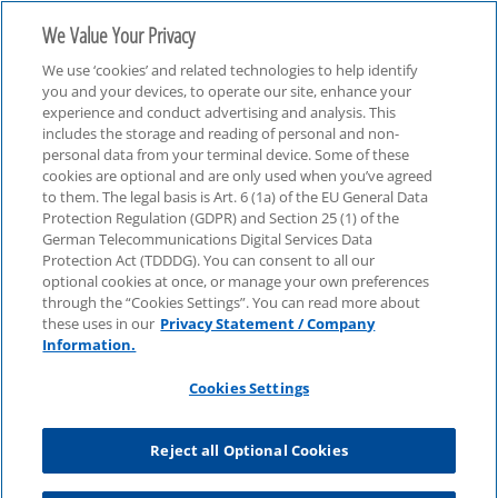
We Value Your Privacy
We use ‘cookies’ and related technologies to help identify
you and your devices, to operate our site, enhance your
experience and conduct advertising and analysis. This
includes the storage and reading of personal and non-
personal data from your terminal device. Some of these
cookies are optional and are only used when you’ve agreed
to them. The legal basis is Art. 6 (1a) of the EU General Data
Protection Regulation (GDPR) and Section 25 (1) of the
German Telecommunications Digital Services Data
KPMG Video Insights
Protection Act (TDDDG). You can consent to all our
optional cookies at once, or manage your own preferences
through the “Cookies Settings”. You can read more about
these uses in our
Privacy Statement / Company
Information.
Cookies Settings
NEUESTE VIDEOS
Reject all Optional Cookies