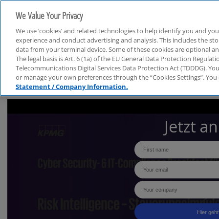
We Value Your Privacy
We use ‘cookies’ and related technologies to help identify you and you
experience and conduct advertising and analysis. This includes the s
data from your terminal device. Some of these cookies are optional a
The legal basis is Art. 6 (1a) of the EU General Data Protection Regula
Telecommunications Digital Services Data Protection Act (TDDDG). You 
or manage your own preferences through the “Cookies Settings”. You 
Statement / Company Information.