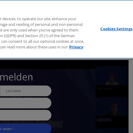
Branchen
Dienstleistungen
Webcasts
Podcasts
Zuk
r devices, to operate our site, enhance your
torage and reading of personal and non-personal
Cookies Settings
nd are only used when you’ve agreed to them.
tion (GDPR) and Section 25 (1) of the German
can consent to all our optional cookies at once,
can read more about these uses in our
Privacy