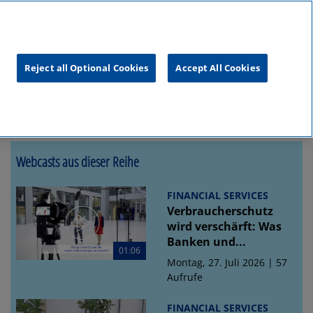
unftsgipfel
KPMG
RealTalk
Reject all Optional Cookies
Accept All Cookies
Webcasts aus dieser Reihe
FINANCIAL SERVICES
Verbraucherschutz
wird verschärft: Was
Banken und...
01:06
Montag, 27. Juli 2026 | 57
Aufrufe
FINANCIAL SERVICES