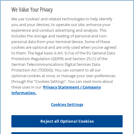
We Value Your Privacy
We use ‘cookies’ and related technologies to help identify
you and your devices, to operate our site, enhance your
experience and conduct advertising and analysis. This
includes the storage and reading of personal and non-
personal data from your terminal device. Some of these
Tax Reimagined
cookies are optional and are only used when you’ve agreed
to them. The legal basis is Art. 6 (1a) of the EU General Data
Protection Regulation (GDPR) and Section 25 (1) of the
German Telecommunications Digital Services Data
Protection Act (TDDDG). You can consent to all our
optional cookies at once, or manage your own preferences
through the “Cookies Settings”. You can read more about
these uses in our
Privacy Statement / Company
Information.
Cookies Settings
Reject all Optional Cookies