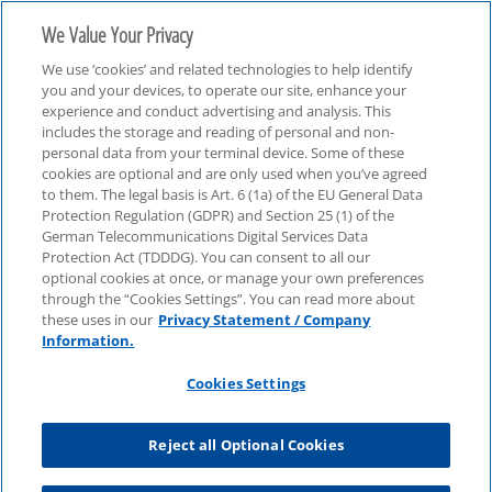
We Value Your Privacy
We use ‘cookies’ and related technologies to help identify
you and your devices, to operate our site, enhance your
experience and conduct advertising and analysis. This
includes the storage and reading of personal and non-
personal data from your terminal device. Some of these
Breakfast Update Handelsrisiko
cookies are optional and are only used when you’ve agreed
to them. The legal basis is Art. 6 (1a) of the EU General Data
Protection Regulation (GDPR) and Section 25 (1) of the
German Telecommunications Digital Services Data
Protection Act (TDDDG). You can consent to all our
optional cookies at once, or manage your own preferences
through the “Cookies Settings”. You can read more about
these uses in our
Privacy Statement / Company
Information.
Cookies Settings
Reject all Optional Cookies