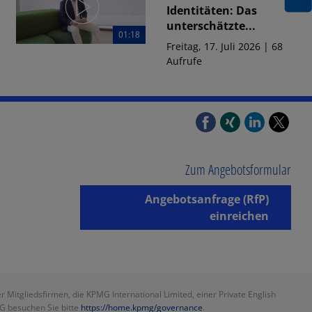
Identitäten: Das
unterschätzte...
01:18
Freitag, 17. Juli 2026 | 68
Aufrufe
01:21
FINANCIAL SERVICES
Digitale Resilienz für
Finanzdienstleister:
Wie eine...
Freitag, 17. Juli 2026 | 70
Zum Angebotsformular
Aufrufe
Angebotsanfrage (RfP)
01:22
FINANCIAL SERVICES
einreichen
ServiceNow für
Banken: DORA- und
EU-AI-Act-Compliance
auf...
Freitag, 17. Juli 2026 | 64
itgliedsfirmen, die KPMG International Limited, einer Private English
Aufrufe
MG besuchen Sie bitte
https://home.kpmg/governance
.