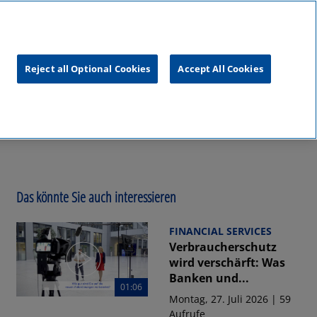
unftsgipfel
KPMG
RealTalk
Reject all Optional Cookies
Accept All Cookies
Das könnte Sie auch interessieren
FINANCIAL SERVICES
Verbraucherschutz
wird verschärft: Was
Banken und...
01:06
Montag, 27. Juli 2026 | 59
Aufrufe