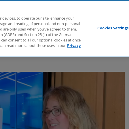
Branchen
Dienstleistungen
Webcasts
Podcasts
Zuk
r devices, to operate our site, enhance your
torage and reading of personal and non-personal
Cookies Settings
nd are only used when you’ve agreed to them.
tion (GDPR) and Section 25 (1) of the German
can consent to all our optional cookies at once,
can read more about these uses in our
Privacy