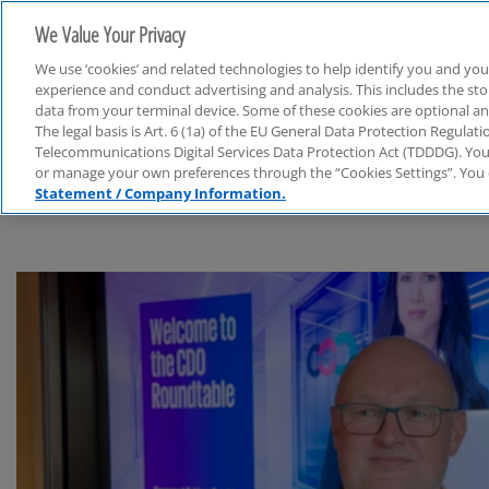
We Value Your Privacy
We use ‘cookies’ and related technologies to help identify you and you
experience and conduct advertising and analysis. This includes the s
data from your terminal device. Some of these cookies are optional a
The legal basis is Art. 6 (1a) of the EU General Data Protection Regula
Finanzbranche
Telecommunications Digital Services Data Protection Act (TDDDG). You 
or manage your own preferences through the “Cookies Settings”. You 
Statement / Company Information.