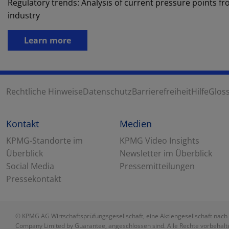
Regulatory trends: Analysis of current pressure points fr
industry
Learn more
Rechtliche Hinweise
Datenschutz
Barrierefreiheit
Hilfe
Glos
Kontakt
Medien
KPMG-Standorte im
KPMG Video Insights
Überblick
Newsletter im Überblick
Social Media
Pressemitteilungen
Pressekontakt
© KPMG AG Wirtschaftsprüfungsgesellschaft, eine Aktiengesellschaft nach 
Company Limited by Guarantee, angeschlossen sind. Alle Rechte vorbehalte