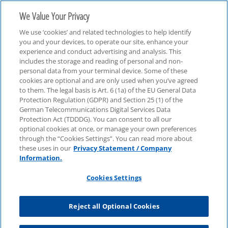
We Value Your Privacy
We use ‘cookies’ and related technologies to help identify
you and your devices, to operate our site, enhance your
experience and conduct advertising and analysis. This
includes the storage and reading of personal and non-
personal data from your terminal device. Some of these
Technologie, Medien & Telekommunikation (TMT)
cookies are optional and are only used when you’ve agreed
to them. The legal basis is Art. 6 (1a) of the EU General Data
Protection Regulation (GDPR) and Section 25 (1) of the
German Telecommunications Digital Services Data
Protection Act (TDDDG). You can consent to all our
optional cookies at once, or manage your own preferences
through the “Cookies Settings”. You can read more about
these uses in our
Privacy Statement / Company
Information.
Cookies Settings
Reject all Optional Cookies