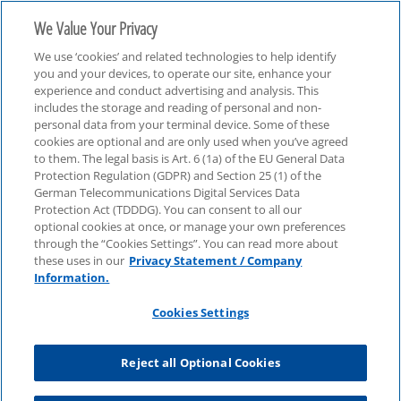
We Value Your Privacy
We use ‘cookies’ and related technologies to help identify
you and your devices, to operate our site, enhance your
experience and conduct advertising and analysis. This
includes the storage and reading of personal and non-
personal data from your terminal device. Some of these
Technologie, Medien & Telekommunikation (TMT)
cookies are optional and are only used when you’ve agreed
to them. The legal basis is Art. 6 (1a) of the EU General Data
Protection Regulation (GDPR) and Section 25 (1) of the
German Telecommunications Digital Services Data
Protection Act (TDDDG). You can consent to all our
optional cookies at once, or manage your own preferences
through the “Cookies Settings”. You can read more about
these uses in our
Privacy Statement / Company
Information.
Cookies Settings
Reject all Optional Cookies