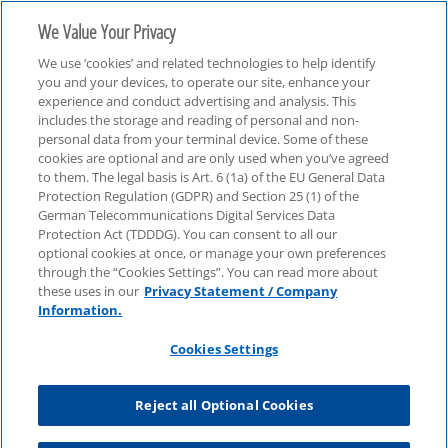
We Value Your Privacy
We use ‘cookies’ and related technologies to help identify
you and your devices, to operate our site, enhance your
experience and conduct advertising and analysis. This
includes the storage and reading of personal and non-
personal data from your terminal device. Some of these
Technologie, Medien & Telekommunikation (TMT)
cookies are optional and are only used when you’ve agreed
to them. The legal basis is Art. 6 (1a) of the EU General Data
Protection Regulation (GDPR) and Section 25 (1) of the
German Telecommunications Digital Services Data
Protection Act (TDDDG). You can consent to all our
optional cookies at once, or manage your own preferences
through the “Cookies Settings”. You can read more about
these uses in our
Privacy Statement / Company
Information.
Cookies Settings
Reject all Optional Cookies