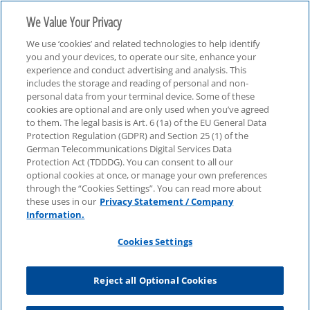
We Value Your Privacy
We use ‘cookies’ and related technologies to help identify
you and your devices, to operate our site, enhance your
experience and conduct advertising and analysis. This
includes the storage and reading of personal and non-
personal data from your terminal device. Some of these
IT-Compliance Update
cookies are optional and are only used when you’ve agreed
to them. The legal basis is Art. 6 (1a) of the EU General Data
Protection Regulation (GDPR) and Section 25 (1) of the
German Telecommunications Digital Services Data
Protection Act (TDDDG). You can consent to all our
optional cookies at once, or manage your own preferences
through the “Cookies Settings”. You can read more about
these uses in our
Privacy Statement / Company
Information.
Cookies Settings
Reject all Optional Cookies