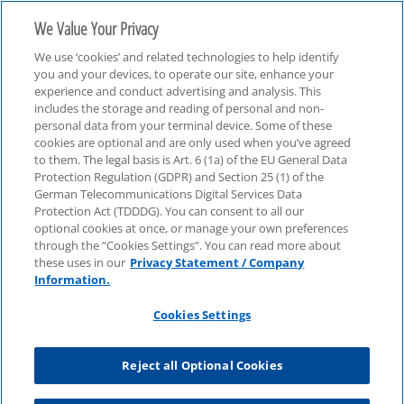
We Value Your Privacy
We use ‘cookies’ and related technologies to help identify
you and your devices, to operate our site, enhance your
experience and conduct advertising and analysis. This
includes the storage and reading of personal and non-
personal data from your terminal device. Some of these
Technologie, Medien & Telekommunikation (TMT)
cookies are optional and are only used when you’ve agreed
to them. The legal basis is Art. 6 (1a) of the EU General Data
Protection Regulation (GDPR) and Section 25 (1) of the
German Telecommunications Digital Services Data
Protection Act (TDDDG). You can consent to all our
optional cookies at once, or manage your own preferences
through the “Cookies Settings”. You can read more about
these uses in our
Privacy Statement / Company
Information.
Cookies Settings
Reject all Optional Cookies