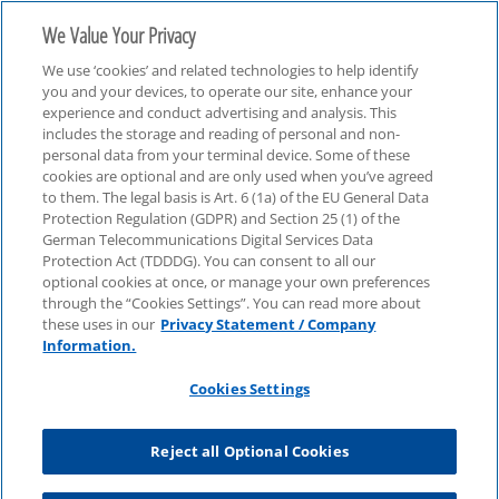
We Value Your Privacy
We use ‘cookies’ and related technologies to help identify
you and your devices, to operate our site, enhance your
experience and conduct advertising and analysis. This
includes the storage and reading of personal and non-
personal data from your terminal device. Some of these
Translate EN
cookies are optional and are only used when you’ve agreed
to them. The legal basis is Art. 6 (1a) of the EU General Data
Protection Regulation (GDPR) and Section 25 (1) of the
German Telecommunications Digital Services Data
Protection Act (TDDDG). You can consent to all our
optional cookies at once, or manage your own preferences
through the “Cookies Settings”. You can read more about
these uses in our
Privacy Statement / Company
Information.
Cookies Settings
Reject all Optional Cookies