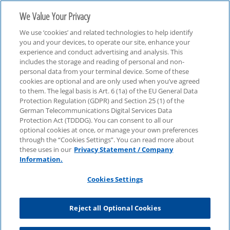
We Value Your Privacy
We use ‘cookies’ and related technologies to help identify
you and your devices, to operate our site, enhance your
experience and conduct advertising and analysis. This
includes the storage and reading of personal and non-
personal data from your terminal device. Some of these
IT-Compliance Update
cookies are optional and are only used when you’ve agreed
to them. The legal basis is Art. 6 (1a) of the EU General Data
Protection Regulation (GDPR) and Section 25 (1) of the
German Telecommunications Digital Services Data
Protection Act (TDDDG). You can consent to all our
optional cookies at once, or manage your own preferences
through the “Cookies Settings”. You can read more about
these uses in our
Privacy Statement / Company
Information.
Cookies Settings
Reject all Optional Cookies