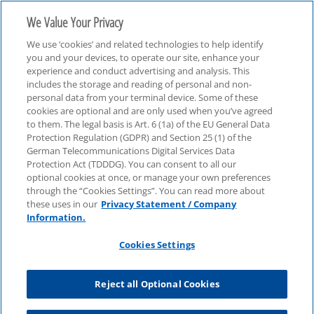
We Value Your Privacy
We use ‘cookies’ and related technologies to help identify
you and your devices, to operate our site, enhance your
experience and conduct advertising and analysis. This
includes the storage and reading of personal and non-
personal data from your terminal device. Some of these
ESG
cookies are optional and are only used when you’ve agreed
to them. The legal basis is Art. 6 (1a) of the EU General Data
Protection Regulation (GDPR) and Section 25 (1) of the
German Telecommunications Digital Services Data
Protection Act (TDDDG). You can consent to all our
optional cookies at once, or manage your own preferences
through the “Cookies Settings”. You can read more about
these uses in our
Privacy Statement / Company
Information.
Cookies Settings
Reject all Optional Cookies