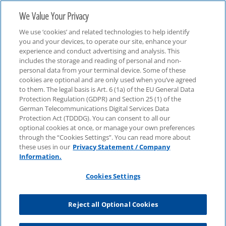
We Value Your Privacy
We use ‘cookies’ and related technologies to help identify
you and your devices, to operate our site, enhance your
experience and conduct advertising and analysis. This
includes the storage and reading of personal and non-
personal data from your terminal device. Some of these
Global Mobility Insights
cookies are optional and are only used when you’ve agreed
to them. The legal basis is Art. 6 (1a) of the EU General Data
Protection Regulation (GDPR) and Section 25 (1) of the
German Telecommunications Digital Services Data
Protection Act (TDDDG). You can consent to all our
optional cookies at once, or manage your own preferences
through the “Cookies Settings”. You can read more about
these uses in our
Privacy Statement / Company
Information.
Cookies Settings
Reject all Optional Cookies