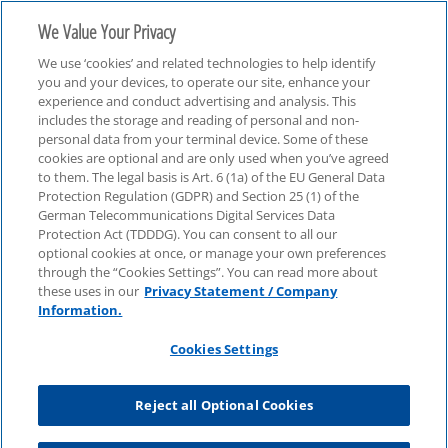
We Value Your Privacy
We use ‘cookies’ and related technologies to help identify
you and your devices, to operate our site, enhance your
experience and conduct advertising and analysis. This
includes the storage and reading of personal and non-
personal data from your terminal device. Some of these
IFRS Aktuell
cookies are optional and are only used when you’ve agreed
to them. The legal basis is Art. 6 (1a) of the EU General Data
Protection Regulation (GDPR) and Section 25 (1) of the
German Telecommunications Digital Services Data
Protection Act (TDDDG). You can consent to all our
optional cookies at once, or manage your own preferences
through the “Cookies Settings”. You can read more about
these uses in our
Privacy Statement / Company
Information.
Cookies Settings
Reject all Optional Cookies