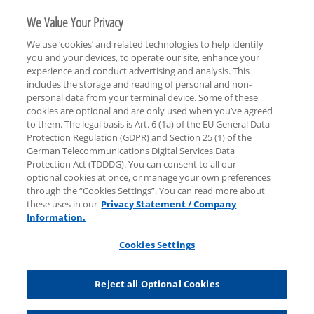
We Value Your Privacy
We use ‘cookies’ and related technologies to help identify
you and your devices, to operate our site, enhance your
experience and conduct advertising and analysis. This
includes the storage and reading of personal and non-
personal data from your terminal device. Some of these
ESG
cookies are optional and are only used when you’ve agreed
to them. The legal basis is Art. 6 (1a) of the EU General Data
Protection Regulation (GDPR) and Section 25 (1) of the
German Telecommunications Digital Services Data
Protection Act (TDDDG). You can consent to all our
optional cookies at once, or manage your own preferences
through the “Cookies Settings”. You can read more about
these uses in our
Privacy Statement / Company
Information.
Cookies Settings
Reject all Optional Cookies